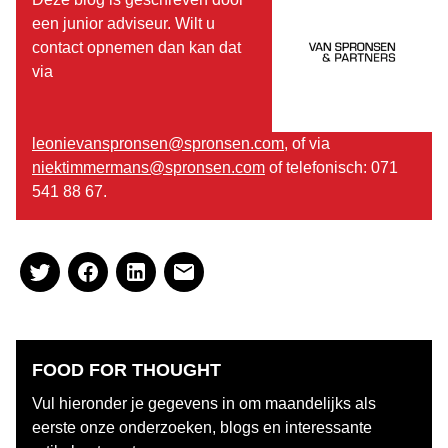
een junior adviseur. Wilt u
contact opnemen dan kan dat
via
leonievanspronsen@spronsen.com
, of via
niektimmermans@spronsen.com
of telefonisch: 071
541 88 67.
FOOD FOR THOUGHT
Vul hieronder je gegevens in om maandelijks als
eerste onze onderzoeken, blogs en interessante