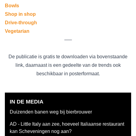
Bowls
Shop in shop
Drive-through
Vegetarian
—–
KLIK HIER VOOR DE VOLLEDIGE PUBLICATIE (PDF)
De publicatie is gratis te downloaden via bovenstaande
link, daarnaast is een gedeelte van de trends ook
beschikbaar in
posterformaat
.
IN DE MEDIA
Duizenden banen weg bij bierbrouwer
AD - Little Italy aan zee, hoeveel Italiaanse restaurant
kan Scheveningen nog aan?