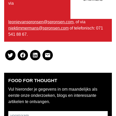
via
leonievanspronsen@spronsen.com
, of via
niektimmermans@spronsen.com
of telefonisch: 071
541 88 67.
FOOD FOR THOUGHT
Vul hieronder je gegevens in om maandelijks als
eerste onze onderzoeken, blogs en interessante
artikelen te ontvangen.
Username