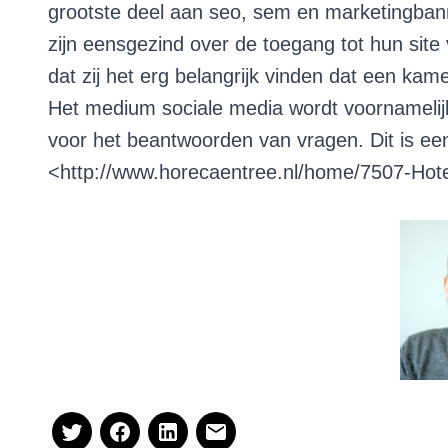
grootste deel aan seo, sem en marketingbann
zijn eensgezind over de toegang tot hun site
dat zij het erg belangrijk vinden dat een ka
Het medium sociale media wordt voornamelij
voor het beantwoorden van vragen. Dit is een
<
http://www.horecaentree.nl/home/7507-Hot
Deze blog is geschreven door Peter Arends,
adviseur bij Van Spronsen & Partners horeca
– advies. Wilt u contact opnemen dan kan
dat via
leonievanspronsen@spronsen.com,
of telefonisch: 071 541 88 67 of via
LinkedIn
.