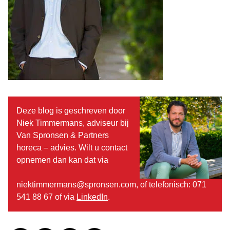
Deze blog is geschreven door
Niek Timmermans, adviseur bij
Van Spronsen & Partners
horeca – advies. Wilt u contact
opnemen dan kan dat via
niektimmermans@spronsen.com, of telefonisch: 071
541 88 67 of via
LinkedIn
.