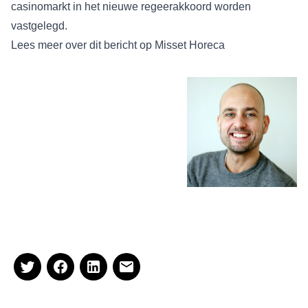
casinomarkt in het nieuwe regeerakkoord worden
vastgelegd.
Lees meer over dit bericht op
Misset Horeca
Deze blog is geschreven door
Peter Arends, adviseur bij Van
Spronsen & Partners horeca –
advies. Wilt u contact opnemen
dan kan dat via
leonievanspronsen@spronsen.com,
of telefonisch:
071 541 88 67 of via
LinkedIn
.