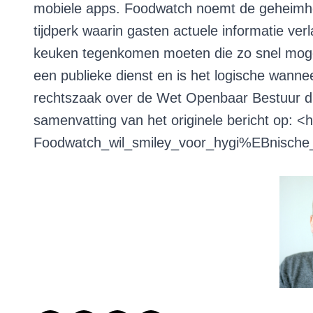
mobiele apps. Foodwatch noemt de geheimho
tijdperk waarin gasten actuele informatie ver
keuken tegenkomen moeten die zo snel moge
een publieke dienst en is het logische wanne
rechtszaak over de Wet Openbaar Bestuur die
samenvatting van het originele bericht op: <
h
Foodwatch_wil_smiley_voor_hygi%EBnische
Deze blog is geschreven door Peter Arends,
adviseur bij Van Spronsen & Partners horeca
– advies. Wilt u contact opnemen dan kan
dat via
leonievanspronsen@spronsen.com,
of telefonisch: 071 541 88 67 of via
LinkedIn
.