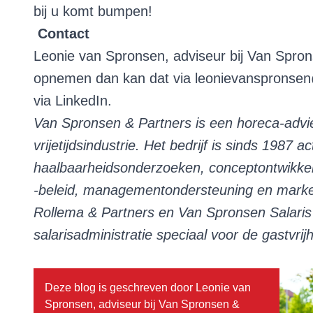
bij u komt bumpen!
Contact
Leonie van Spronsen, adviseur bij Van Spron
opnemen dan kan dat via
leonievanspronse
via
LinkedIn
.
Van Spronsen & Partners is een horeca-advie
vrijetijdsindustrie. Het bedrijf is sinds 1987
haalbaarheidsonderzoeken, conceptontwikkel
-beleid, managementondersteuning en marke
Rollema & Partners en Van Spronsen Salaris 
salarisadministratie speciaal voor de gastvri
Deze blog is geschreven door Leonie van
Spronsen, adviseur bij Van Spronsen &