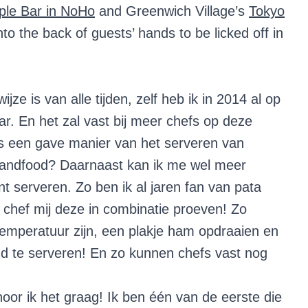
le Bar in NoHo
and Greenwich Village’s
Tokyo
nto the back of guests’ hands to be licked off in
jze is van alle tijden, zelf heb ik in 2014 al op
. En het zal vast bij meer chefs op deze
ls een gave manier van het serveren van
handfood? Daarnaast kan ik me wel meer
nt serveren. Zo ben ik al jaren fan van pata
en chef mij deze in combinatie proeven! Zo
temperatuur zijn, een plakje ham opdraaien en
nd te serveren! En zo kunnen chefs vast nog
or ik het graag! Ik ben één van de eerste die