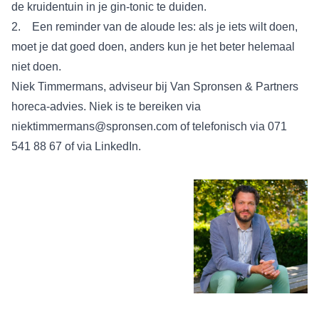
de kruidentuin in je gin-tonic te duiden.
2. Een reminder van de aloude les: als je iets wilt doen,
moet je dat goed doen, anders kun je het beter helemaal
niet doen.
Niek Timmermans, adviseur bij Van Spronsen & Partners
horeca-advies. Niek is te bereiken via
niektimmermans@spronsen.com
of telefonisch via 071
541 88 67 of via
LinkedIn
.
Deze blog is geschreven door
Niek Timmermans, adviseur bij
Van Spronsen & Partners
horeca – advies. Wilt u contact
opnemen dan kan dat via
niektimmermans@spronsen.com, of telefonisch: 071
541 88 67 of via
LinkedIn
.