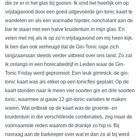
die ze er in het glas bij gooien. Ik vind het heerlijk om op
vrijdagavond door een goed uitgevoerde gin-tonic kaart te
wandelen en als een wannabe hipster, nonchalant aan de
bar te staan met een halve kruidentuin in mijn glas. En
velen met mij als ik op zo’n vrijdagavond om mij heen kijk.
Ik ben dan ook verheugd dat de Gin-Tonic rage zich
langzaamaan steeds verder uitbreid over ons land. Zo zat
ik onlangs in een horecabedrijf in Leiden waar de Gin-
Tonic Friday werd gepromoot. Een leuk gimmick; de gin-
tonic kaart was als etiket op een tonicfles geplakt. Op de
kaart stonden naar ik meen vier soorten gin en drie soorten
tonic, waarmee al gauw 12 gin-tonic variaties te maken
waren. Wat ontbrak op de kaart was de groente- en
kruidentuin in die verschillende combinaties, zeg maar de
voornaamste reden waarom dit drankje zo hip is. Bij
navraag aan de barkeeper over wat er dan zo al bij werd