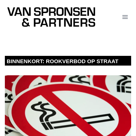
Van Spronsen & Partners
Open
BINNENKORT: ROOKVERBOD OP STRAAT