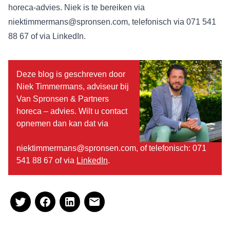
horeca-advies. Niek is te bereiken via
niektimmermans@spronsen.com
, telefonisch via 071 541
88 67 of via
LinkedIn
.
Deze blog is geschreven door
Niek Timmermans, adviseur bij
Van Spronsen & Partners
horeca – advies. Wilt u contact
opnemen dan kan dat via
niektimmermans@spronsen.com, of telefonisch: 071
541 88 67 of via
LinkedIn
.