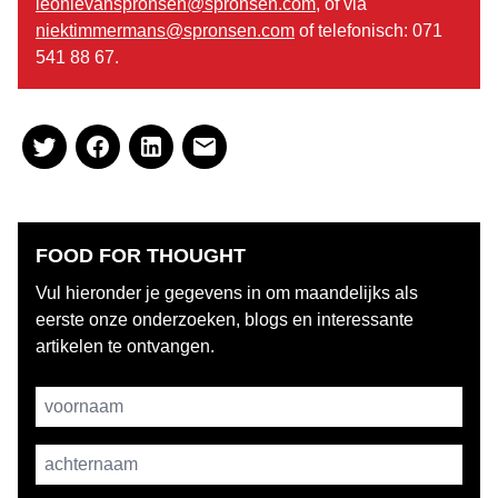
leonievanspronsen@spronsen.com
, of via
niektimmermans@spronsen.com
of telefonisch: 071
541 88 67.
FOOD FOR THOUGHT
Vul hieronder je gegevens in om maandelijks als
eerste onze onderzoeken, blogs en interessante
artikelen te ontvangen.
Username
achternaam