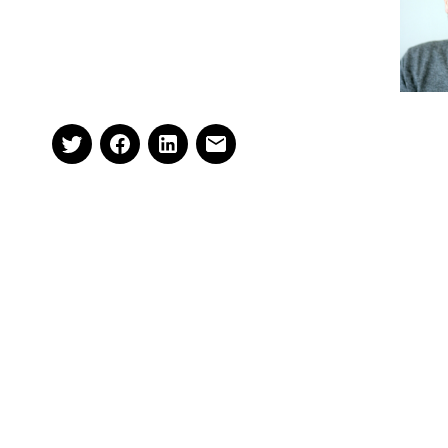
– advies. Wilt u contact opnemen dan kan
dat via
leonievanspronsen@spronsen.com,
of telefonisch: 071 541 88 67 of via
LinkedIn
.