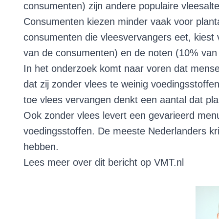
consumenten) zijn andere populaire vleesalte
Consumenten kiezen minder vaak voor planta
consumenten die vleesvervangers eet, kiest 
van de consumenten) en de noten (10% van
In het onderzoek komt naar voren dat mensen 
dat zij zonder vlees te weinig voedingsstoffe
toe vlees vervangen denkt een aantal dat plan
Ook zonder vlees levert een gevarieerd men
voedingsstoffen. De meeste Nederlanders kri
hebben.
Lees meer over dit bericht op
VMT.nl
Deze blog is geschreven door Peter Arends,
adviseur bij Van Spronsen & Partners horeca