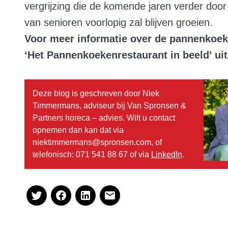
vergrijzing die de komende jaren verder door
van senioren voorlopig zal blijven groeien.
Voor meer informatie over de pannenkoek
‘Het Pannenkoekenrestaurant in beeld’
uit
Deze blog is geschreven door Niek
Timmermans, adviseur bij Van Spronsen &
Partners horeca – advies. Wilt u contact
opnemen dan kan dat via
niektimmermans@spronsen.com, of
telefonisch: 071 541 88 67 of via
LinkedIn
.