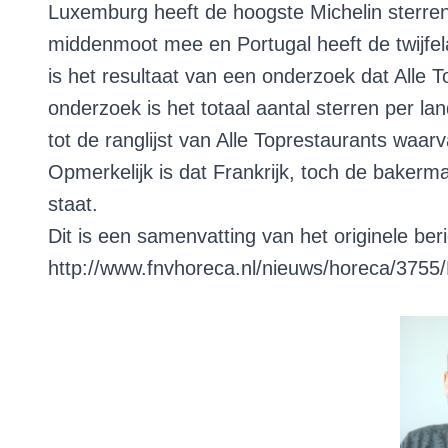
Luxemburg heeft de hoogste Michelin sterren
middenmoot mee en Portugal heeft de twijfela
is het resultaat van een onderzoek dat Alle To
onderzoek is het totaal aantal sterren per lan
tot de ranglijst van Alle Toprestaurants waa
Opmerkelijk is dat Frankrijk, toch de bakerm
staat.
Dit is een samenvatting van het originele beri
http://www.fnvhoreca.nl/nieuws/horeca/3755
Deze blog is geschreven door Peter Arends,
adviseur bij Van Spronsen & Partners horeca
– advies. Wilt u contact opnemen dan kan
dat via
leonievanspronsen@spronsen.com,
of telefonisch: 071 541 88 67 of via
LinkedIn
.