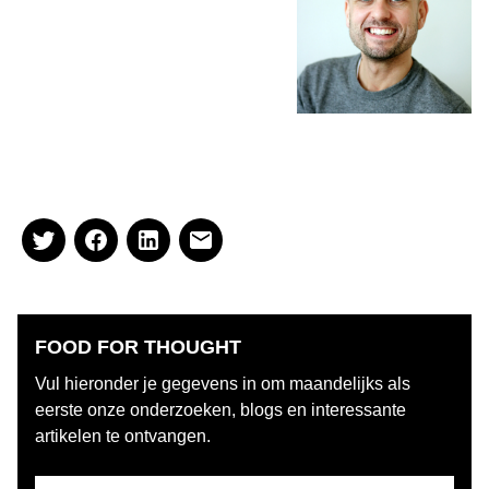
Spronsen & Partners horeca –
advies. Wilt u contact opnemen
dan kan dat via
leonievanspronsen@spronsen.com,
of telefonisch:
071 541 88 67 of via
LinkedIn
.
FOOD FOR THOUGHT
Vul hieronder je gegevens in om maandelijks als
eerste onze onderzoeken, blogs en interessante
artikelen te ontvangen.
Username