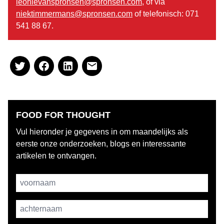
leonievanspronsen@spronsen.com
, of via
niektimmermans@spronsen.com
of telefonisch: 071
541 88 67.
FOOD FOR THOUGHT
Vul hieronder je gegevens in om maandelijks als
eerste onze onderzoeken, blogs en interessante
artikelen te ontvangen.
Username
achternaam