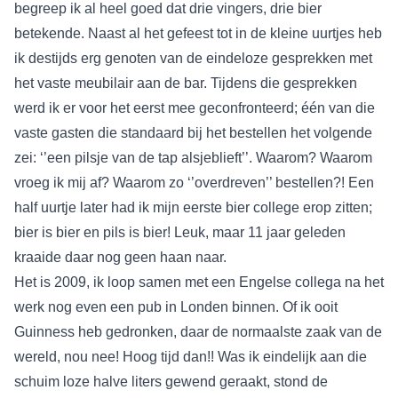
begreep ik al heel goed dat drie vingers, drie bier
betekende. Naast al het gefeest tot in de kleine uurtjes heb
ik destijds erg genoten van de eindeloze gesprekken met
het vaste meubilair aan de bar. Tijdens die gesprekken
werd ik er voor het eerst mee geconfronteerd; één van die
vaste gasten die standaard bij het bestellen het volgende
zei: ‘’een pilsje van de tap alsjeblieft’’. Waarom? Waarom
vroeg ik mij af? Waarom zo ‘’overdreven’’ bestellen?! Een
half uurtje later had ik mijn eerste bier college erop zitten;
bier is bier en pils is bier! Leuk, maar 11 jaar geleden
kraaide daar nog geen haan naar.
Het is 2009, ik loop samen met een Engelse collega na het
werk nog even een pub in Londen binnen. Of ik ooit
Guinness heb gedronken, daar de normaalste zaak van de
wereld, nou nee! Hoog tijd dan!! Was ik eindelijk aan die
schuim loze halve liters gewend geraakt, stond de