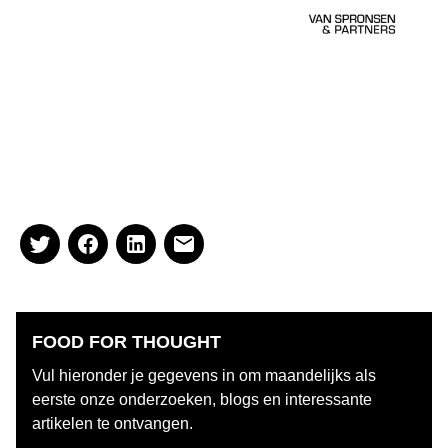
contact opnemen dan kan dat
via
leonievanspronsen@spronsen.com
, of via
niektimmermans@spronsen.com
of telefonisch: 071
541 88 67.
FOOD FOR THOUGHT
Vul hieronder je gegevens in om maandelijks als
eerste onze onderzoeken, blogs en interessante
artikelen te ontvangen.