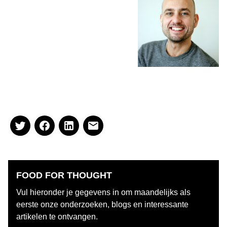
Peter Arends, adviseur bij Van
Spronsen & Partners horeca –
advies. Wilt u contact opnemen
dan kan dat via
leonievanspronsen@spronsen.com,
of telefonisch:
071 541 88 67 of via
LinkedIn
.
FOOD FOR THOUGHT
Vul hieronder je gegevens in om maandelijks als
eerste onze onderzoeken, blogs en interessante
artikelen te ontvangen.