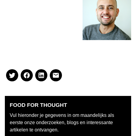
Peter Arends, adviseur bij Van
Spronsen & Partners horeca –
advies. Wilt u contact opnemen
dan kan dat via
leonievanspronsen@spronsen.com,
of telefonisch:
071 541 88 67 of via
LinkedIn
.
FOOD FOR THOUGHT
Vul hieronder je gegevens in om maandelijks als
eerste onze onderzoeken, blogs en interessante
artikelen te ontvangen.