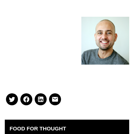
Deze blog is geschreven door
Peter Arends, adviseur bij Van
Spronsen & Partners horeca –
advies. Wilt u contact opnemen
dan kan dat via
leonievanspronsen@spronsen.com,
of telefonisch:
071 541 88 67 of via
LinkedIn
.
FOOD FOR THOUGHT